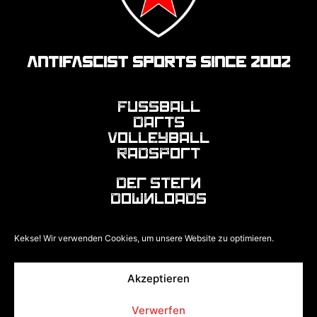
ANTIFASCIST SPORTS SINCE 2002
Fussball
Darts
Volleyball
Radsport
Der Stern
Downloads
F
I
Kekse! Wir verwenden Cookies, um unsere Website zu optimieren.
a
n
c
s
e
t
Akzeptieren
Impressum
Datenschutz
Cookies
Login
b
a
Verwerfen