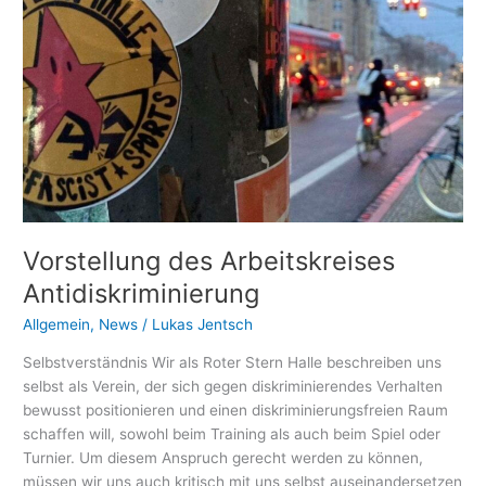
Antidiskriminierung
Vorstellung des Arbeitskreises
Antidiskriminierung
Allgemein
,
News
/
Lukas Jentsch
Selbstverständnis Wir als Roter Stern Halle beschreiben uns
selbst als Verein, der sich gegen diskriminierendes Verhalten
bewusst positionieren und einen diskriminierungsfreien Raum
schaffen will, sowohl beim Training als auch beim Spiel oder
Turnier. Um diesem Anspruch gerecht werden zu können,
müssen wir uns auch kritisch mit uns selbst auseinandersetzen