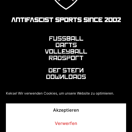
ANTIFASCIST SPORTS SINCE 2002
Fussball
Darts
Volleyball
Radsport
Der Stern
Downloads
F
I
Kekse! Wir verwenden Cookies, um unsere Website zu optimieren.
a
n
c
s
e
t
Akzeptieren
Impressum
Datenschutz
Cookies
Login
b
a
Verwerfen
o
g
© 2026 Roter Stern Halle e.V.