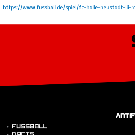
https://www.fussball.de/spiel/fc-halle-neustadt-ii
ANTI
Fussball
Darts