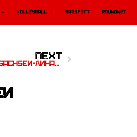
Volleyball
Radsport
Roundnet
Next
NEXT
2. Spieltag Regionalliga Sachsen-Anhalt
en