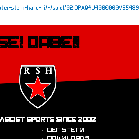
i-roter-stern-halle-iii/-/spiel/02IOPAQ4U4000000VS5
Sei dabei!
FASCIST SPORTS SINCE 2002
Der Stern
Downloads