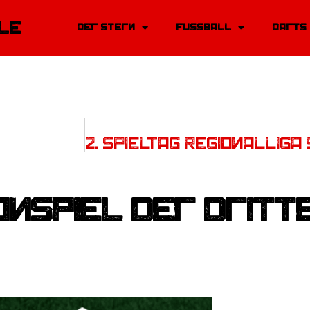
le
Der Stern
Fussball
Darts
sonspiel der dritt