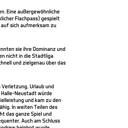
len. Eine außergewöhnliche
licher Flachpass) gespielt
e auf sich aufmerksam zu
onnten sie ihre Dominanz und
n nicht in die Stadtliga
chnell und zielgenau über das
n Verletzung, Urlaub und
r: Halle-Neustadt würde
ielleistung und kam zu den
ig. In weiten Teilen des
cht das ganze Spiel und
equenter. Auch am Schluss
 Andrew belohnt wurde.