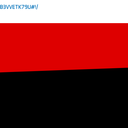
489B3VVETK79U#!/