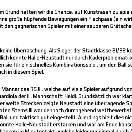
esem Grund hatten wir die Chance, auf Kunstrasen zu spie
 ohne große hüpfende Bewegungen ein Flachpass (ein wirk
t den gegnerischen Spieler mit einer sauberen Grätsch
 keine Überraschung. Als Sieger der Stadtklasse 21/22 k
dlich konnte Halle-Neustadt nur durch Kaderproblematike
 sie für ein schnelles Kombinationsspiel, um den Ball s
ch in diesem Spiel.
Männer des RS III, welche auf viele Spieler aufgrund vo
diola der III. Mannschaft: Heidi. Grundsätzlich war kla
er weite Strecken zeigte Neustadt eine überragende Sp
oten Sterns III war dennoch durchgehend wettbewerbsfäh
l und taktisch gut eingestellt. Allerdings hielt dies ni
h konnte Halle-Neustadt erstarken und war am Ende kons
hancen im Minutentakt, welche leider nur einmal durch