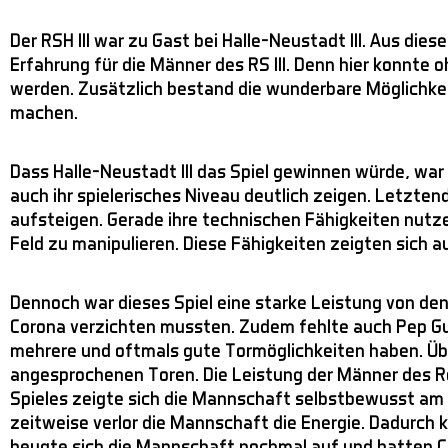
Der RSH III war zu Gast bei Halle-Neustadt III. Aus di
Erfahrung für die Männer des RS III. Denn hier konnte
werden. Zusätzlich bestand die wunderbare Möglichkei
machen.
Dass Halle-Neustadt III das Spiel gewinnen würde, war
auch ihr spielerisches Niveau deutlich zeigen. Letzten
aufsteigen. Gerade ihre technischen Fähigkeiten nutzen
Feld zu manipulieren. Diese Fähigkeiten zeigten sich au
Dennoch war dieses Spiel eine starke Leistung von den 
Corona verzichten mussten. Zudem fehlte auch Pep Guar
mehrere und oftmals gute Tormöglichkeiten haben. Üb
angesprochenen Toren. Die Leistung der Männer des R
Spieles zeigte sich die Mannschaft selbstbewusst am Bal
zeitweise verlor die Mannschaft die Energie. Dadurc
beugte sich die Mannschaft nochmal auf und hatten C