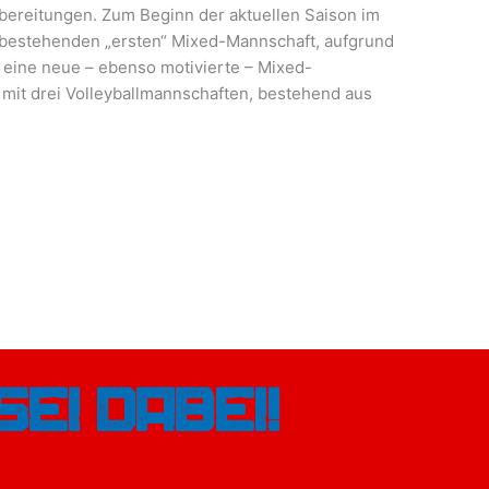
bereitungen. Zum Beginn der aktuellen Saison im
s bestehenden „ersten“ Mixed-Mannschaft, aufgrund
eine neue – ebenso motivierte – Mixed-
l mit drei Volleyballmannschaften, bestehend aus
Sei dabei!