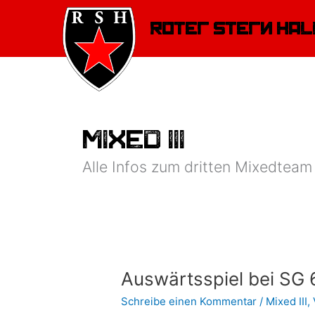
Zum
Inhalt
Roter Stern Hal
springen
Mixed III
Alle Infos zum dritten Mixedteam
Auswärtsspiel
Auswärtsspiel bei SG 
bei
Schreibe einen Kommentar
/
Mixed III
,
SG