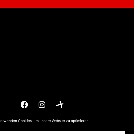
F
I
a
n
c
s
e
t
verwenden Cookies, um unsere Website zu optimieren.
b
a