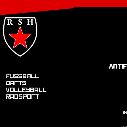
ANTI
Fussball
Darts
Volleyball
Radsport
I